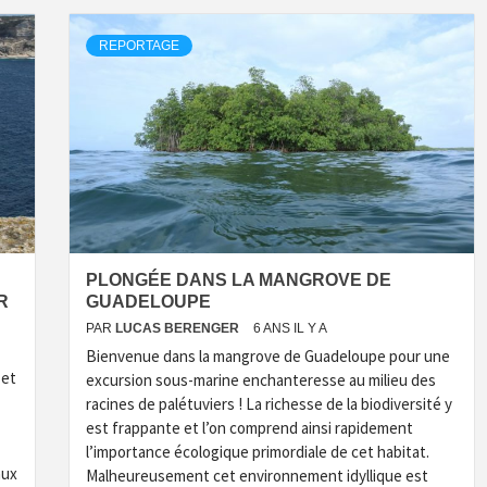
REPORTAGE
PLONGÉE DANS LA MANGROVE DE
R
GUADELOUPE
PAR
LUCAS BERENGER
6 ANS IL Y A
Bienvenue dans la mangrove de Guadeloupe pour une
 et
excursion sous-marine enchanteresse au milieu des
racines de palétuviers ! La richesse de la biodiversité y
est frappante et l’on comprend ainsi rapidement
l’importance écologique primordiale de cet habitat.
aux
Malheureusement cet environnement idyllique est