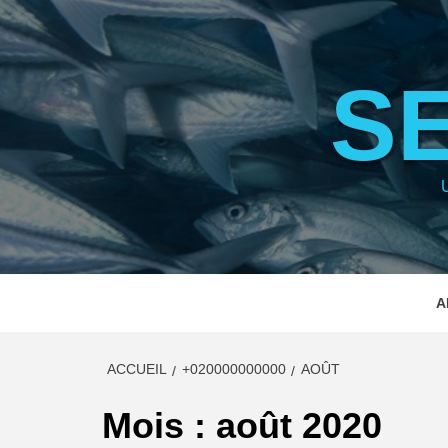
Aller
au
contenu
S
A
ACCUEIL
+020000000000
AOÛT
Mois :
août 2020