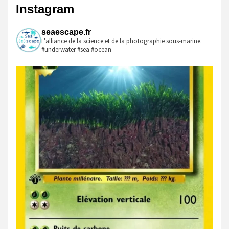
Instagram
publications
seaescape.fr
L'alliance de la science et de la photographie sous-marine.
#underwater #sea #ocean