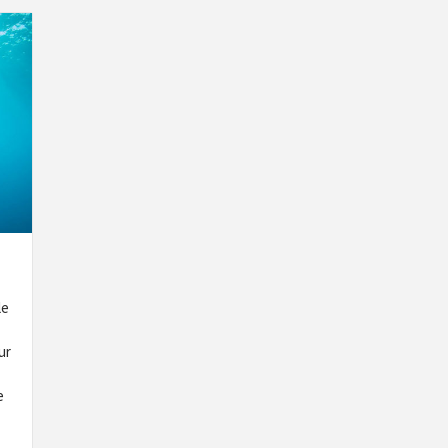
le
ur
e