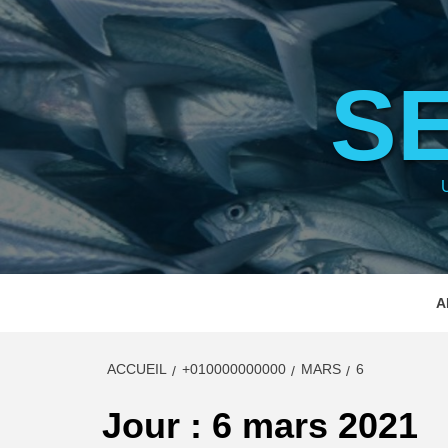
Aller
au
contenu
S
A
ACCUEIL
+010000000000
MARS
6
Jour :
6 mars 2021