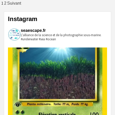
Pagination
1
2
Suivant
des
Instagram
publications
seaescape.fr
L'alliance de la science et de la photographie sous-marine.
#underwater #sea #ocean