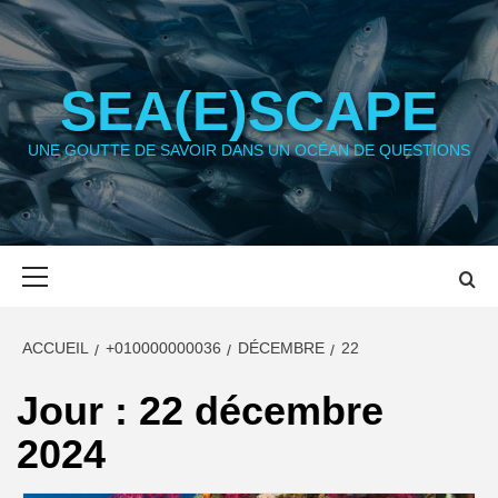
Aller
au
contenu
SEA(E)SCAPE
UNE GOUTTE DE SAVOIR DANS UN OCÉAN DE QUESTIONS
Menu
principal
ACCUEIL
+010000000036
DÉCEMBRE
22
Jour :
22 décembre
2024