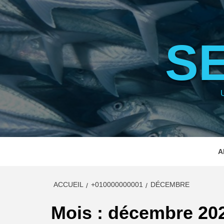
Aller
au
contenu
S
A
ACCUEIL
+010000000001
DÉCEMBRE
Mois :
décembre 20