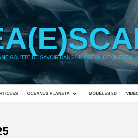
EA(E)SCA
UNE GOUTTE DE SAVOIR DANS UN OCÉAN DE QUESTION
RTICLES
OCEANUS PLANETA
MODÈLES 3D
VIDÉ
25