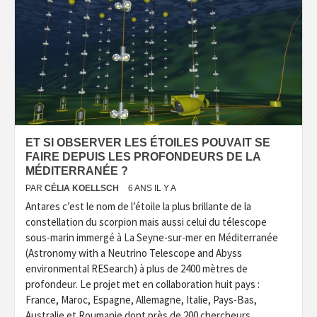
ET SI OBSERVER LES ÉTOILES POUVAIT SE
FAIRE DEPUIS LES PROFONDEURS DE LA
MÉDITERRANÉE ?
PAR
CÉLIA KOELLSCH
6 ANS IL Y A
Antares c’est le nom de l’étoile la plus brillante de la
constellation du scorpion mais aussi celui du télescope
sous-marin immergé à La Seyne-sur-mer en Méditerranée
(Astronomy with a Neutrino Telescope and Abyss
environmental RESearch) à plus de 2400 mètres de
profondeur. Le projet met en collaboration huit pays :
France, Maroc, Espagne, Allemagne, Italie, Pays-Bas,
Australie et Roumanie dont près de 200 chercheurs,