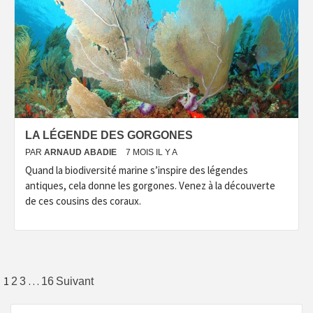
LA LÉGENDE DES GORGONES
PAR
ARNAUD ABADIE
7 MOIS IL Y A
Quand la biodiversité marine s’inspire des légendes
antiques, cela donne les gorgones. Venez à la découverte
de ces cousins des coraux.
Pagination
1
…
2
3
16
Suivant
des