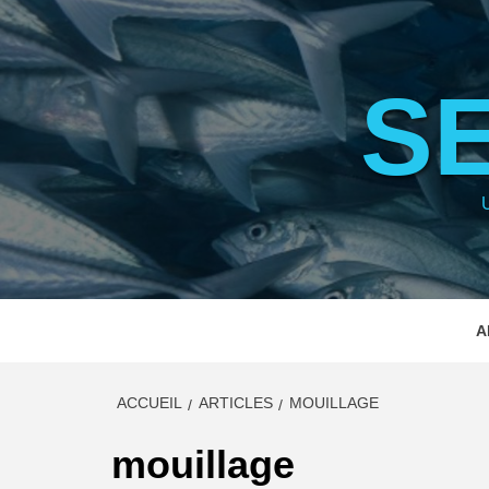
Aller
au
contenu
S
A
ACCUEIL
ARTICLES
MOUILLAGE
mouillage