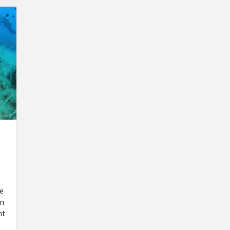
ce
en
nt