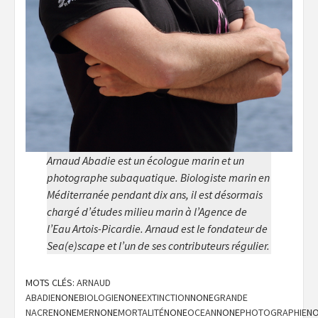
Arnaud Abadie est un écologue marin et un
photographe subaquatique. Biologiste marin en
Méditerranée pendant dix ans, il est désormais
chargé d’études milieu marin à l’Agence de
l’Eau Artois-Picardie. Arnaud est le fondateur de
Sea(e)scape et l’un de ses contributeurs régulier.
MOTS CLÉS:
ARNAUD
ABADIE
NONE
BIOLOGIE
NONE
EXTINCTION
NONE
GRANDE
NACRE
NONE
MER
NONE
MORTALITÉ
NONE
OCEAN
NONE
PHOTOGRAPHIE
N