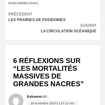
NOBILIS
NONE
SCIENCE
Navigation
PRÉCÉDENT
LES PRAIRIES DE POSIDONIES
d’article
SUIVANT
LA CIRCULATION OCÉANIQUE
6 RÉFLEXIONS SUR
“
LES MORTALITÉS
MASSIVES DE
GRANDES NACRES
”
Dahamni
dit :
20 novembre 2019 à 12 h 21 min