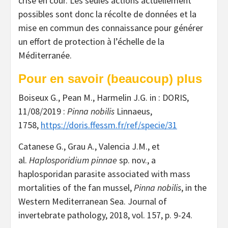
crise en cour. Les seules actions actuellement
possibles sont donc la récolte de données et la
mise en commun des connaissance pour générer
un effort de protection à l’échelle de la
Méditerranée.
Pour en savoir (beaucoup) plus
Boiseux G., Pean M., Harmelin J.G. in : DORIS,
11/08/2019 :
Pinna nobilis
Linnaeus,
1758,
https://doris.ffessm.fr/ref/specie/31
Catanese G., Grau A., Valencia J.M., et
al.
Haplosporidium pinnae
sp. nov., a
haplosporidan parasite associated with mass
mortalities of the fan mussel,
Pinna nobilis
, in the
Western Mediterranean Sea. Journal of
invertebrate pathology, 2018, vol. 157, p. 9-24.