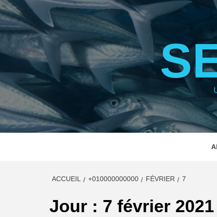
Aller
au
contenu
S
A
ACCUEIL
+010000000000
FÉVRIER
7
Jour :
7 février 2021