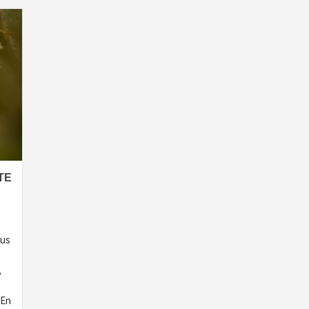
TE
ous
,
 En