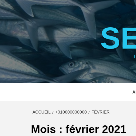
Aller
au
contenu
S
A
ACCUEIL
+010000000000
FÉVRIER
Mois :
février 2021