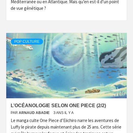
Méditerranée ou en Atlantique. Mais qu’en est-il d’un point
de vue génétique ?
POP CULTURE
L’OCÉANOLOGIE SELON ONE PIECE (2/2)
PAR
ARNAUD ABADIE
3 ANS IL Y A
Le manga culte One Piece d’Eiichiro narre les aventures de
Luffy le pirate depuis maintenant plus de 25 ans. Cette série