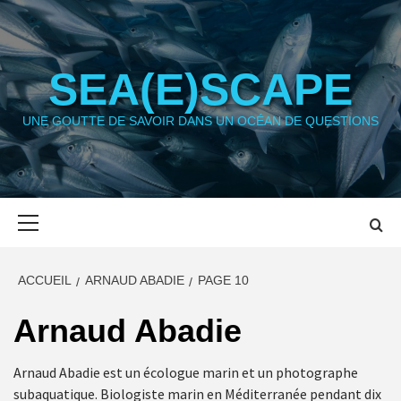
Aller
au
contenu
SEA(E)SCAPE
UNE GOUTTE DE SAVOIR DANS UN OCÉAN DE QUESTIONS
Menu
principal
ACCUEIL
ARNAUD ABADIE
PAGE 10
Arnaud Abadie
Arnaud Abadie est un écologue marin et un photographe
subaquatique. Biologiste marin en Méditerranée pendant dix