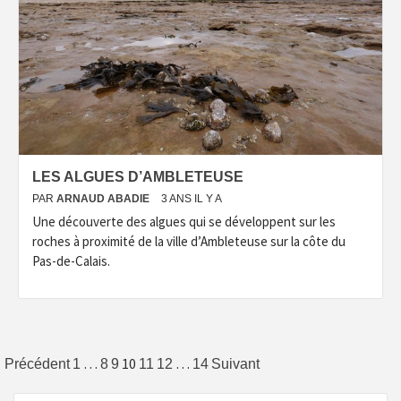
LES ALGUES D’AMBLETEUSE
PAR
ARNAUD ABADIE
3 ANS IL Y A
Une découverte des algues qui se développent sur les
roches à proximité de la ville d’Ambleteuse sur la côte du
Pas-de-Calais.
Pagination
…
10
…
Précédent
1
8
9
11
12
14
Suivant
des