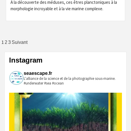
A la découverte des méduses, ces êtres planctoniques à la
morphologie incroyable et à la vie marine complexe.
Pagination
1
2
3
Suivant
des
Instagram
publications
seaescape.fr
L'alliance de la science et de la photographie sous-marine.
#underwater #sea #ocean