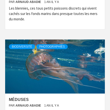
PAR
ARNAUD ABADIE
1 AN IL Y A
Les blennies, ces tous petits poissons discrets qui vivent
cachés sur les fonds marins dans presque toutes les mers
du monde.
BIODIVERSITÉ
PHOTOGRAPHIES
MÉDUSES
PAR
ARNAUD ABADIE
1 AN IL Y A