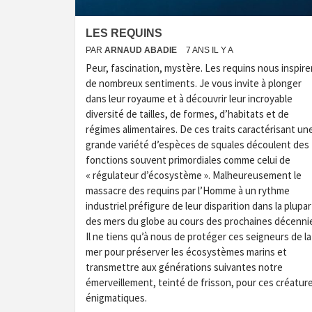
LES REQUINS
PAR
ARNAUD ABADIE
7 ANS IL Y A
Peur, fascination, mystère. Les requins nous inspire
de nombreux sentiments. Je vous invite à plonger
dans leur royaume et à découvrir leur incroyable
diversité de tailles, de formes, d’habitats et de
régimes alimentaires. De ces traits caractérisant un
grande variété d’espèces de squales découlent des
fonctions souvent primordiales comme celui de
« régulateur d’écosystème ». Malheureusement le
massacre des requins par l’Homme à un rythme
industriel préfigure de leur disparition dans la plupar
des mers du globe au cours des prochaines décenni
Il ne tiens qu’à nous de protéger ces seigneurs de la
mer pour préserver les écosystèmes marins et
transmettre aux générations suivantes notre
émerveillement, teinté de frisson, pour ces créatur
énigmatiques.