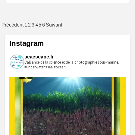
Pagination
4
Précédent
1
2
3
5
6
Suivant
des
Instagram
publications
seaescape.fr
L'alliance de la science et de la photographie sous-marine.
#underwater #sea #ocean