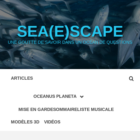
Aller
au
contenu
SEA(E)SCAPE
UNE GOUTTE DE SAVOIR DANS UN OCÉAN DE QUESTIONS
ARTICLES
OCEANUS PLANETA
MISE EN GARDE
SOMMAIRE
LISTE MUSICALE
MODÈLES 3D
VIDÉOS