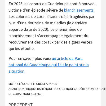
En 2023 les coraux de Guadeloupe sont à nouveau
victime d’un épisode sévère de
blanchissements
.
Les colonies de corail étaient déjà fragilisées par
plus d’une douzaine de maladies (la dernière
apparue date de 2020). Le phénomène de
blanchissement s’accompagne également du
recouvrement des coraux par des algues vertes
qui les étouffe.
Pour en savoir plus voici
un article du Parc
national de Guadeloupe qui fait le point sur la
situation
.
MOTS CLÉS:
ANTILLES
NONE
ARNAUD
ABADIE
NONE
BIODIVERSITÉ
NONE
BIOLOGIE
NONE
CARAÏBES
NONE
CORAIL
DE CORAIL
NONE
SCIENCE
Navigation
PRÉCÉDENT