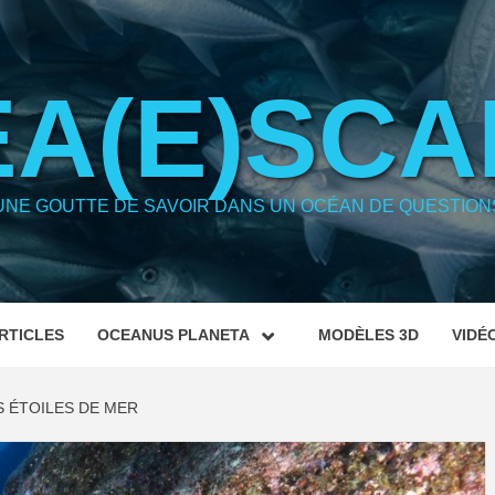
EA(E)SCA
UNE GOUTTE DE SAVOIR DANS UN OCÉAN DE QUESTION
RTICLES
OCEANUS PLANETA
MODÈLES 3D
VIDÉ
S ÉTOILES DE MER