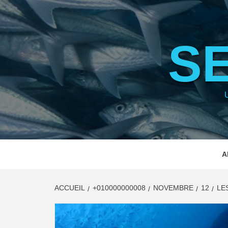
Aller
au
contenu
S
A
ACCUEIL
+010000000008
NOVEMBRE
12
LE