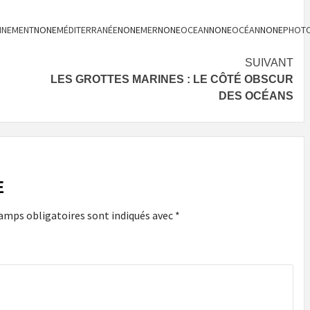
NNEMENT
NONE
MÉDITERRANÉE
NONE
MER
NONE
OCEAN
NONE
OCÉAN
NONE
PHOT
SUIVANT
LES GROTTES MARINES : LE CÔTÉ OBSCUR
DES OCÉANS
E
amps obligatoires sont indiqués avec
*