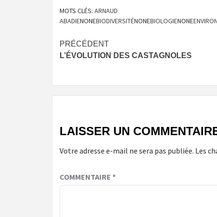
MOTS CLÉS:
ARNAUD
ABADIE
NONE
BIODIVERSITÉ
NONE
BIOLOGIE
NONE
ENVIRO
Navigation
PRÉCÉDENT
L’ÉVOLUTION DES CASTAGNOLES
d’article
LAISSER UN COMMENTAIR
Votre adresse e-mail ne sera pas publiée.
Les ch
COMMENTAIRE
*