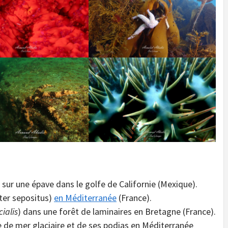
)
sur une épave dans le golfe de Californie (Mexique).
ster sepositus)
en Méditerranée
(France).
ialis
) dans une forêt de laminaires en Bretagne (France).
le de mer glaciaire et de ses podias en Méditerranée