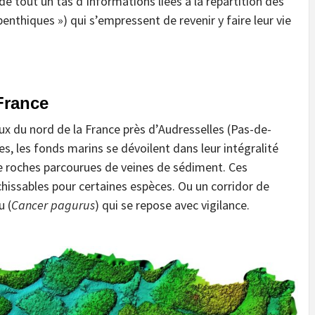
e tout un tas d’informations liées à la répartition des
benthiques ») qui s’empressent de revenir y faire leur vie
France
eux du nord de la France près d’Audresselles (Pas-de-
es, les fonds marins se dévoilent dans leur intégralité
 roches parcourues de veines de sédiment. Ces
chissables pour certaines espèces. Ou un corridor de
u (
Cancer pagurus
) qui se repose avec vigilance.