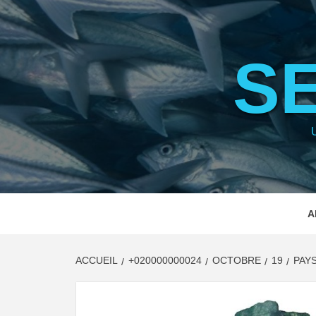
Aller
au
contenu
S
A
ACCUEIL
+020000000024
OCTOBRE
19
PAY